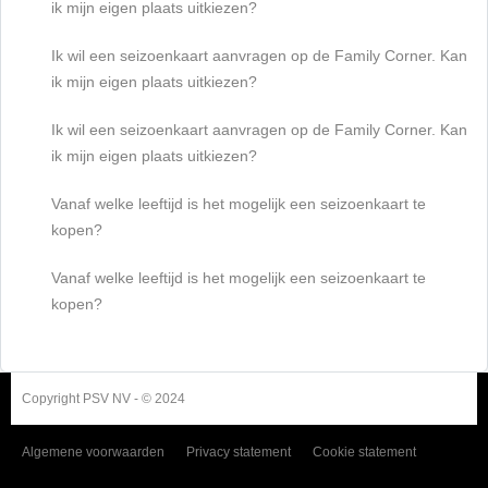
ik mijn eigen plaats uitkiezen?
Ik wil een seizoenkaart aanvragen op de Family Corner. Kan
ik mijn eigen plaats uitkiezen?
Ik wil een seizoenkaart aanvragen op de Family Corner. Kan
ik mijn eigen plaats uitkiezen?
Vanaf welke leeftijd is het mogelijk een seizoenkaart te
kopen?
Vanaf welke leeftijd is het mogelijk een seizoenkaart te
kopen?
Copyright PSV NV - © 2024
Algemene voorwaarden
Privacy statement
Cookie statement