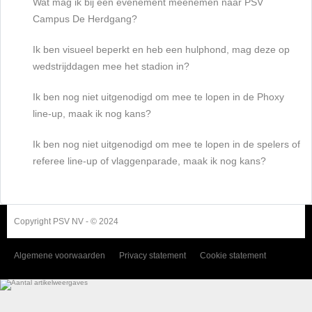
Wat mag ik bij een evenement meenemen naar PSV
Campus De Herdgang?
Ik ben visueel beperkt en heb een hulphond, mag deze op
wedstrijddagen mee het stadion in?
Ik ben nog niet uitgenodigd om mee te lopen in de Phoxy
line-up, maak ik nog kans?
Ik ben nog niet uitgenodigd om mee te lopen in de spelers of
referee line-up of vlaggenparade, maak ik nog kans?
Copyright PSV NV - © 2024
Algemene voorwaarden
Privacy statement
Cookie statement