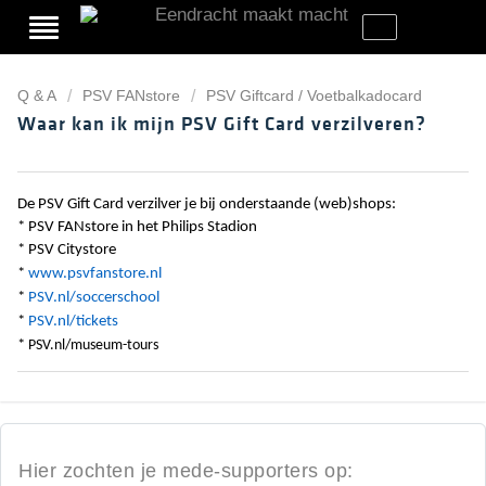
Q & A
PSV FANstore
PSV Giftcard / Voetbalkadocard
Waar kan ik mijn PSV Gift Card verzilveren?
De PSV Gift Card verzilver je bij onderstaande (web)shops:
* PSV FANstore in het Philips Stadion
* PSV Citystore
*
www.psvfanstore.nl
*
PSV.nl/soccerschool
*
PSV.nl/tickets
*
PSV.nl/museum-tours
Hier zochten je mede-supporters op: