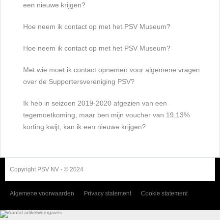
een nieuwe krijgen?
Hoe neem ik contact op met het PSV Museum?
Hoe neem ik contact op met het PSV Museum?
Met wie moet ik contact opnemen voor algemene vragen
over de Supportersvereniging PSV?
Ik heb in seizoen 2019-2020 afgezien van een
tegemoetkoming, maar ben mijn voucher van 19,13%
korting kwijt, kan ik een nieuwe krijgen?
Copyright PSV NV - © 2024
Algemene voorwaarden
Privacy statement
Cookie statement