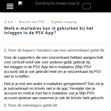
Q & A
Bezoek aan PSV
Digitale toegang
Welk e-mailadres kan ik gebruiken bij het
inloggen in de PSV App?
1. Voor de kopers / houders van een seizoenkaart geldt dit
Voor de supporters die een seizoenkaart 
hebben aangeschaft 
voor zichzelf en/of ook voor anderen geldt: 
g
ebruik bij 
het 
inloggen in de PSV App
 het e-mailadres
(Mijn PSV 
account)
 dat je ook gebruikt hebt om je seizoenkaart bij PSV 
aan te schaffen
.
Heb je je met een ander e-mailadres geregistreerd? Dan zie je 
je seizoenkaart en tickets niet in de app. Verwijder dan je 
account en meld je met het e-mailadres 
van je Mijn PSV 
account 
opnieuw aan
 waarmee je ook de tickets hebt gekocht
. 
2. Voor de ontvangers geldt dit