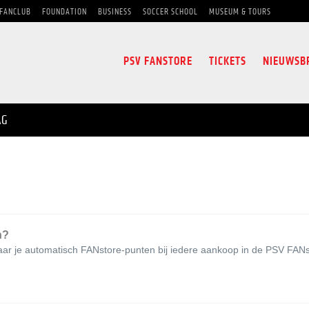
FANCLUB
FOUNDATION
BUSINESS
SOCCER SCHOOL
MUSEUM & TOURS
PSV FANSTORE
TICKETS
NIEUWSB
AG
n?
ar je automatisch FANstore-punten bij iedere aankoop in de PSV FANst