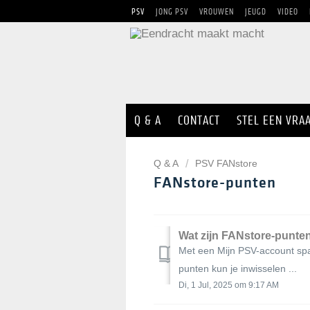
PSV
JONG PSV
VROUWEN
JEUGD
VIDEO
Q & A
CONTACT
STEL EEN VRA
Q & A
PSV FANstore
FANstore-punten
Wat zijn FANstore-punte
Met een Mijn PSV-account spa
punten kun je inwisselen ...
Di, 1 Jul, 2025 om 9:17 AM