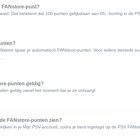
n FANstore-punt?
ard. Dat betekent dat 100 punten gelijkstaan aan €5,- korting in de P
punten?
Nstore spaar je automatisch FANstore-punten. Voor iedere bestede eur
..
ore-punten geldig?
den geldig vanaf het moment dat je ze ontvangt.
rde FANstore-punten zien?
kijken in je Mijn PSV-account, zodra je bent ingelogd op de PSV FANst